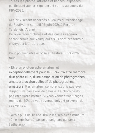
Toutes les photos, affiches et bâches, exposées
participent aux prix qui seront remis au cours du
FIPA2026.
Ces prix seront décernés au cours du vernissage
du Festival le samedi 13 juin 2026 à Fère-en-
Tardenois (Aisne).
Deux ou trois diplômes et des cartes cadeaux
seront remis aux vainqueurs s’ils sont présents ou
envoyés à leur adresse.
Pour pouvoir être exposé au festival FIPA2026 il
faut :
-
Être un photographe amateur et
exceptionnellement pour le FIPA2026 être membre
d'un photo club, d'une association de photographes
amateurs ou d'un collectif de photographes
amateurs
. Par amateur comprenez : ne pas avoir
d’agent. Ne pas avoir de galerie. La photo ne doit
pas être votre métier. Si vous vendez vos tirages,
moins de 50% de vos revenus doivent provenir de
ces ventes.
- Avoir plus de 18 ans. (Pour les scolaires mineurs
: être représenté par un enseignant qui sera
l’adhérent)