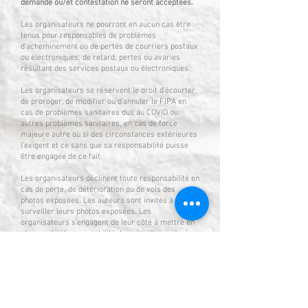
demande ou/et contestation ne seront acceptées.
Les organisateurs ne pourront en aucun cas être
tenus pour responsables de problèmes
d’acheminement ou de pertes de courriers postaux
ou électroniques, de retard, pertes ou avaries
résultant des services postaux ou électroniques.
Les organisateurs se réservent le droit d’écourter,
de proroger, de modifier ou d’annuler le FIPA en
cas de problèmes sanitaires dus au COVID ou
autres problèmes sanitaires, en cas de force
majeure autre ou si des circonstances extérieures
l’exigent et ce sans que sa responsabilité puisse
être engagée de ce fait.
Les organisateurs déclinent toute responsabilité en
cas de perte, de détérioration ou de vols des
photos exposées. Les auteurs sont invités à venir
surveiller leurs photos exposées. Les
organisateurs s’engagent de leur côté à mettre en
place, selon leur possibilité, la surveillance des
expositions et à prendre le maximum de
précautions possibles pour ces expos, leur
accrochage et leur décrochage.
La participation vaut l’acceptation expresse et
sans réserve de l’intégralité de ce règlement qui