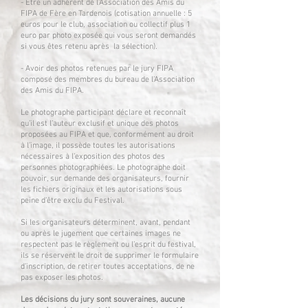
- Être un adhérent de l’Association des Amis du
FIPA de Fère en Tardenois (cotisation annuelle : 5
euros pour le club, association ou collectif plus 1
euro par photo exposée qui vous seront demandés
si vous êtes retenu après la sélection).
- Avoir des photos retenues par le jury FIPA
composé des membres du bureau de l’Association
des Amis du FIPA.
Le photographe participant déclare et reconnaît
qu’il est l’auteur exclusif et unique des photos
proposées au FIPA et que, conformément au droit
à l’image, il possède toutes les autorisations
nécessaires à l’exposition des photos des
personnes photographiées. Le photographe doit
pouvoir, sur demande des organisateurs, fournir
les fichiers originaux et les autorisations sous
peine d’être exclu du Festival.
Si les organisateurs déterminent, avant, pendant
ou après le jugement que certaines images ne
respectent pas le règlement ou l’esprit du festival,
ils se réservent le droit de supprimer le formulaire
d’inscription, de retirer toutes acceptations, de ne
pas exposer les photos.
Les décisions du jury sont souveraines, aucune